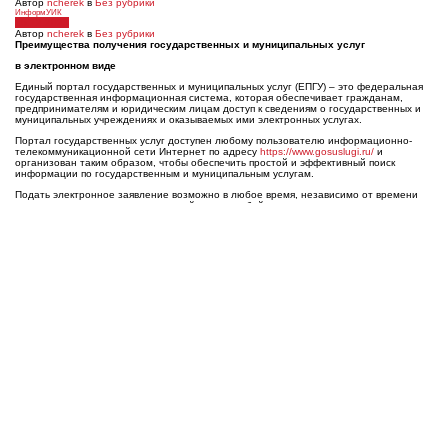
Автор
ncherek
в
Без рубрики
ИнформУИК
15.12.2023
Автор
ncherek
в
Без рубрики
Преимущества получения государственных и муниципальных услуг
в электронном виде
Единый портал государственных и муниципальных услуг (ЕПГУ) – это федеральная
государственная информационная система, которая обеспечивает гражданам,
предпринимателям и юридическим лицам доступ к сведениям о государственных и
муниципальных учреждениях и оказываемых ими электронных услугах.
Портал государственных услуг доступен любому пользователю информационно-
телекоммуникационной сети Интернет по адресу
https://www.gosuslugi.ru/
и
организован таким образом, чтобы обеспечить простой и эффективный поиск
информации по государственным и муниципальным услугам.
Подать электронное заявление возможно в любое время, независимо от времени
суток, праздничных и выходных дней, через любой компьютер, планшет или
мобильный телефон, имеющих допуск к сети Интернет. Чтобы получить услугу, Вам
не придется выходить из дома. Достаточно только отправить электронное заявление
и необходимый перечень документов через портал государственных услуг. В
дальнейшем Вы просто наблюдаете за ходом исполнения своего заявления.
Возможностями портала могут воспользоваться физические и юридические лица,
предприниматели и иностранные граждане.
Портал государственных услуг предназначен для предоставления информации о
государственных и муниципальных услугах, функциях, ведомствах, а также для
оказания услуг в электронном виде.
С помощью портала можно:
получить услугу в электронном виде;
получить информацию о государственной услуге, в том числе о месте
получения, стоимости, сроке оказания и форме документов, которые нужно
приложить при оформлении услуги;
получить информацию о государственных и муниципальных учреждениях.
Главные преимущества использования Единого портала государственных услуг
gosuslugi.ru: