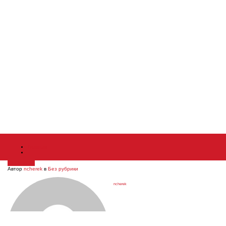
Главная
02.05.2023
Автор
ncherek
в
Без рубрики
ncherek