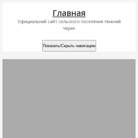
Skip
Главная
to
content
Официальний сайт сельского поселения Нижний
Черек
Показать/Скрыть навигацию