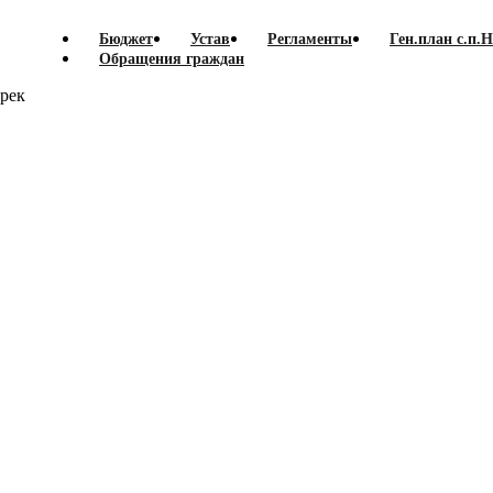
Бюджет
Устав
Регламенты
Ген.план с.п.
Обращения граждан
рек