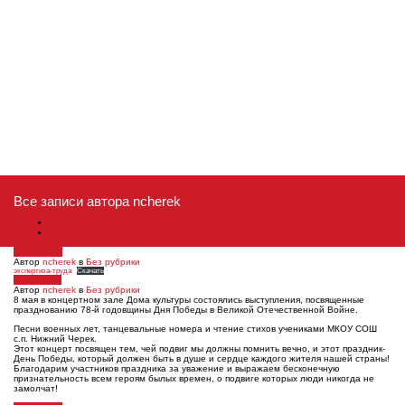
Все записи автора ncherek
Главная
18.05.2023
Автор
ncherek
в
Без рубрики
экспертиза-труда
Скачать
11.05.2023
Автор
ncherek
в
Без рубрики
8 мая в концертном зале Дома культуры состоялись выступления, посвященные
празднованию 78-й годовщины Дня Победы в Великой Отечественной Войне.
Песни военных лет, танцевальные номера и чтение стихов учениками МКОУ СОШ
с.п. Нижний Черек.
Этот концерт посвящен тем, чей подвиг мы должны помнить вечно, и этот праздник-
День Победы, который должен быть в душе и сердце каждого жителя нашей страны!
Благодарим участников праздника за уважение и выражаем бесконечную
признательность всем героям былых времен, о подвиге которых люди никогда не
замолчат!