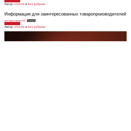
02.05.2023
Автор
ncherek
в
Без рубрики
Информация для заинтересованных товаропроизводителей
поставка-запчастей
Скачать
02.05.2023
Автор
ncherek
в
Без рубрики
02.05.2023
Автор
ncherek
в
Без рубрики
02.05.2023
Автор
ncherek
в
Без рубрики
Пожарная безопасность в период майских праздников
МЧС России обращает внимание граждан на соблюдение пожарной безопасности в
период майских праздников. Помните, чтобы выходные дни прошли без
происшествий, необходимо позаботиться о выполнении противопожарных